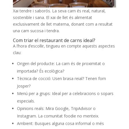
Xai tendre i saborós. La seva carn és real, natural,
sostenible i sana. El xai de llet és alimentat
exclusivament de llet materna, donant com a resultat
una carn sucosa i tendra.
Com triar el restaurant de carns ideal?
A l’hora d’escollir, tingueu en compte aquests aspectes
clau:
Origen del producte: La carn és de proximitat o
importada? És ecològica?
Tècnica de cocció: Usen brasa reial? Tenen forn
Josper?
Menú per a grups: Ideal per a celebracions o sopars
especials.
Opinions reals: Mira Google, TripAdvisor o
Instagram. La comunitat foodie no menteix.
Ambient: Busques alguna cosa informal o més