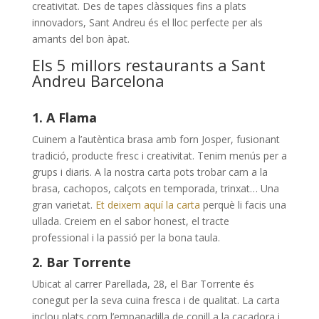
creativitat. Des de tapes clàssiques fins a plats
innovadors, Sant Andreu és el lloc perfecte per als
amants del bon àpat.
Els 5 millors restaurants a Sant
Andreu Barcelona
1. A Flama
Cuinem a l’autèntica brasa amb forn Josper, fusionant
tradició, producte fresc i creativitat. Tenim menús per a
grups i diaris. A la nostra carta pots trobar carn a la
brasa, cachopos, calçots en temporada, trinxat… Una
gran varietat.
Et deixem aquí la carta
perquè li facis una
ullada. Creiem en el sabor honest, el tracte
professional i la passió per la bona taula.
2. Bar Torrente
Ubicat al carrer Parellada, 28, el Bar Torrente és
conegut per la seva cuina fresca i de qualitat. La carta
inclou plats com l’empanadilla de conill a la caçadora i