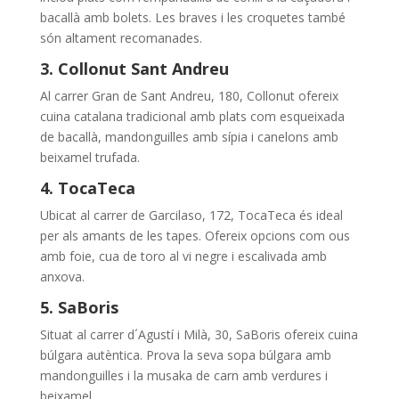
bacallà amb bolets. Les braves i les croquetes també
són altament recomanades.
3. Collonut Sant Andreu
Al carrer Gran de Sant Andreu, 180, Collonut ofereix
cuina catalana tradicional amb plats com esqueixada
de bacallà, mandonguilles amb sípia i canelons amb
beixamel trufada.
4. TocaTeca
Ubicat al carrer de Garcilaso, 172, TocaTeca és ideal
per als amants de les tapes. Ofereix opcions com ous
amb foie, cua de toro al vi negre i escalivada amb
anxova.
5. SaBoris
Situat al carrer d´Agustí i Milà, 30, SaBoris ofereix cuina
búlgara autèntica. Prova la seva sopa búlgara amb
mandonguilles i la musaka de carn amb verdures i
beixamel.