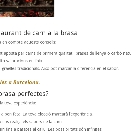
staurant de carn a la brasa
es en compte aquests consells:
 aposta per carns de primera qualitat i brases de llenya o carbó natu
ta valoracions en línia.
 graelles tradicionals. Això pot marcar la diferència en el sabor.
ies a Barcelona.
brasa perfectes?
la teva experiència:
a ben feta. La teva elecció marcarà l’experiència.
cos realça els sabors de la carn.
i fins a patates al caliu. Les possibilitats són infinites!