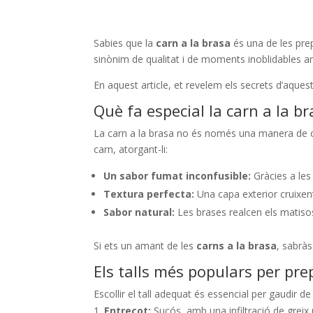
Sabies que la
carn a la brasa
és una de les pre
sinònim de qualitat i de moments inoblidables am
En aquest article, et revelem els secrets d’aquesta
Què fa especial la carn a la b
La carn a la brasa no és només una manera de cui
carn, atorgant-li:
Un sabor fumat inconfusible:
Gràcies a les 
Textura perfecta:
Una capa exterior cruixen
Sabor natural:
Les brases realcen els matisos
Si ets un amant de les
carns a la brasa
, sabrà
Els talls més populars per pre
Escollir el tall adequat és essencial per gaudir de
Entrecot:
Sucós, amb una infiltració de greix 