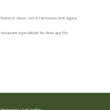
s l’entrecot clàssic com si t’atreveixes amb alguna
restaurant especialitzat! No deixis que t’ho
-
Restaurant a Sant Andreu