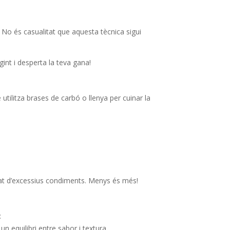
No és casualitat que aquesta tècnica sigui
egint i desperta la teva gana!
tilitza brases de carbó o llenya per cuinar la
tat d’excessius condiments. Menys és més!
:
n equilibri entre sabor i textura.