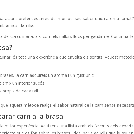
paracions preferides arreu del món pel seu sabor únic i aroma fumat? 
b amics i família.
 delícia culinària, així com els millors llocs per gaudir-ne. Continua ll
rasa?
nar, és tota una experiència que envolta els sentits. Aquest mètode u
brases, la carn adquireix un aroma i un gust únic.
t amb un interior sucós.
 propis de cada tall.
s que aquest mètode realça el sabor natural de la carn sense necessi
parar carn a la brasa
 la millor experiència. Aquí tens una llista amb els favorits dels experts
perfecta que es fon sobre les brases. Ideal per a aquells que busquen u