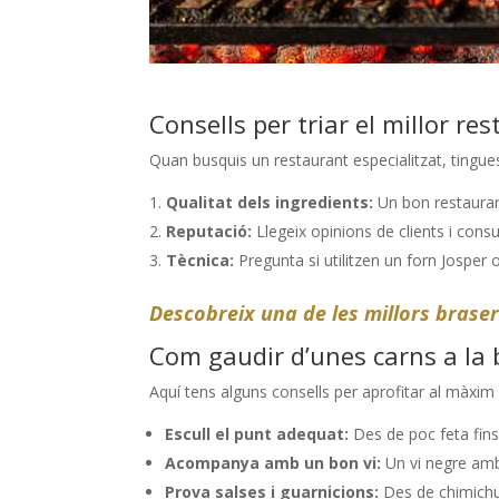
Consells per triar el millor re
Quan busquis un restaurant especialitzat, tingu
Qualitat dels ingredients:
Un bon restaurant
Reputació:
Llegeix opinions de clients i consul
Tècnica:
Pregunta si utilitzen un forn Josper o
Descobreix una de les millors braser
Com gaudir d’unes carns a la 
Aquí tens alguns consells per aprofitar al màxim 
Escull el punt adequat:
Des de poc feta fins 
Acompanya amb un bon vi:
Un vi negre amb 
Prova salses i guarnicions:
Des de chimichurr