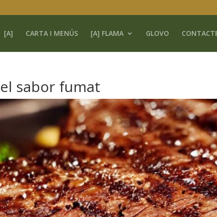
[A]
CARTA I MENÚS
[A] FLAMA
GLOVO
CONTACT
 del sabor fumat