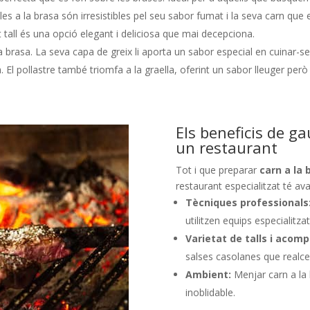
les a la brasa són irresistibles pel seu sabor fumat i la seva carn que 
 tall és una opció elegant i deliciosa que mai decepciona.
la brasa. La seva capa de greix li aporta un sabor especial en cuinar-se
 El pollastre també triomfa a la graella, oferint un sabor lleuger però
Els beneficis de ga
un restaurant
Tot i que preparar
carn a la 
restaurant especialitzat té av
Tècniques professionals
utilitzen equips especialitz
Varietat de talls i aco
salses casolanes que realce
Ambient:
Menjar carn a la 
inoblidable.