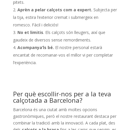
pitets.
Aprèn a pelar calçots com a expert.
Subjecta per
la tija, estira l’exterior cremat i submergeix en
romesco. Fàcil i deliciós!
No et limitis
. Els calçots són lleugers, així que
gaudeix de diversos sense remordiments.
Acompanya’ls bé.
El nostre personal estarà
encantat de recomanar-vos el millor vi per completar
l’experiència.
Per què escollir-nos per a la teva
calçotada a Barcelona?
Barcelona és una ciutat amb moltes opcions
gastronòmiques, però el nostre restaurant destaca per
combinar la tradició amb la innovació. A cada plat, des
dels
calçots a la brasa
fins a les carns que servim, es