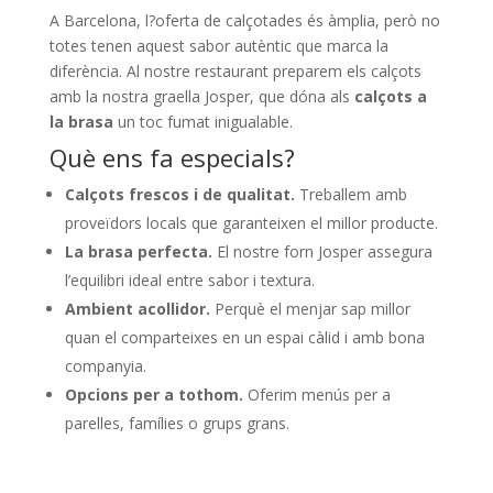
A Barcelona, ​​l?oferta de calçotades és àmplia, però no
totes tenen aquest sabor autèntic que marca la
diferència. Al nostre restaurant preparem els calçots
amb la nostra graella Josper, que dóna als
calçots a
la brasa
un toc fumat inigualable.
Què ens fa especials?
Calçots frescos i de qualitat.
Treballem amb
proveïdors locals que garanteixen el millor producte.
La brasa perfecta.
El nostre forn Josper assegura
l’equilibri ideal entre sabor i textura.
Ambient acollidor.
Perquè el menjar sap millor
quan el comparteixes en un espai càlid i amb bona
companyia.
Opcions per a tothom.
Oferim menús per a
parelles, famílies o grups grans.