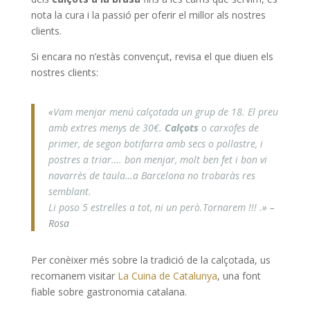
nota la cura i la passió per oferir el millor als nostres
clients.
Si encara no n’estàs convençut, revisa el que diuen els
nostres clients:
«
Vam menjar menú calçotada un grup de 18. El preu
amb extres menys de 30€.
Calçots
o carxofes de
primer, de segon botifarra amb secs o pollastre, i
postres a triar…. bon menjar, molt ben fet i bon vi
navarrès de taula…a Barcelona no trobaràs res
semblant.
Li poso 5 estrelles a tot, ni un però.Tornarem !!! .
» –
Rosa
Per conèixer més sobre la tradició de la calçotada, us
recomanem visitar
La Cuina de Catalunya
, una font
fiable sobre gastronomia catalana.