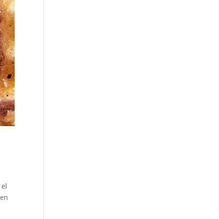
 el
 en