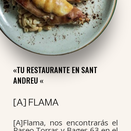
«TU RESTAURANTE EN SANT
ANDREU «
[A] FLAMA
[A]Flama, nos encontrarás el
Paseo Torras y Bages 63 en el