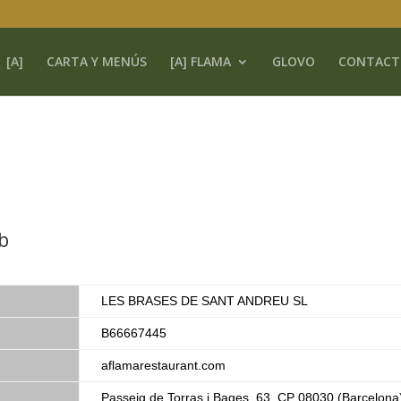
[A]
CARTA Y MENÚS
[A] FLAMA
GLOVO
CONTACT
b
LES BRASES DE SANT ANDREU SL
B66667445
aflamarestaurant.com
Passeig de Torras i Bages, 63, CP 08030 (Barcelona