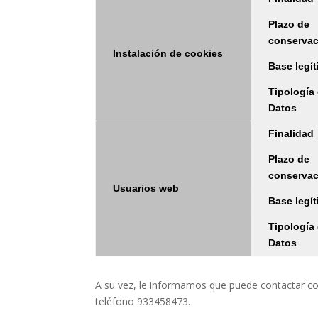
Plazo de
conserva
Instalación de cookies
Base legí
Tipología
Datos
Finalidad
Plazo de
conserva
Usuarios web
Base legí
Tipología
Datos
A su vez, le informamos que puede contactar con
teléfono 933458473.