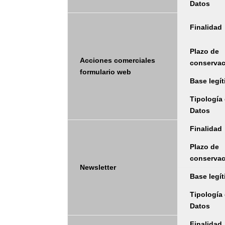
Datos
Finalidad
Plazo de
Acciones comerciales
conserva
formulario web
Base legí
Tipología
Datos
Finalidad
Plazo de
conserva
Newsletter
Base legí
Tipología
Datos
Finalidad