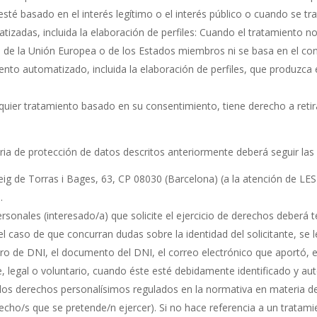
esté basado en el interés legítimo o el interés público o cuando se t
izadas, incluida la elaboración de perfiles: Cuando el tratamiento no
o de la Unión Europea o de los Estados miembros ni se basa en el co
to automatizado, incluida la elaboración de perfiles, que produzca ef
lquier tratamiento basado en su consentimiento, tiene derecho a ret
ia de protección de datos descritos anteriormente deberá seguir las 
sseig de Torras i Bages, 63, CP 08030 (Barcelona) (a la atención de
.
personales (interesado/a) que solicite el ejercicio de derechos deberá 
 caso de que concurran dudas sobre la identidad del solicitante, se le 
o de DNI, el documento del DNI, el correo electrónico que aportó, et
te, legal o voluntario, cuando éste esté debidamente identificado y aut
er los derechos personalísimos regulados en la normativa en materia d
recho/s que se pretende/n ejercer). Si no hace referencia a un tratami