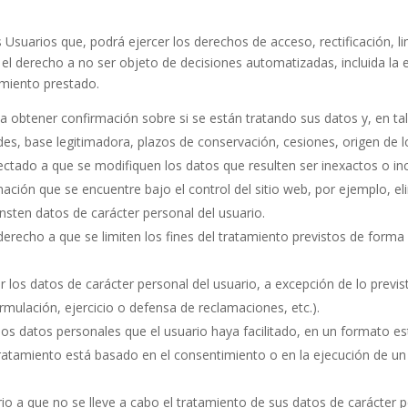
rios que, podrá ejercer los derechos de acceso, rectificación, limi
el derecho a no ser objeto de decisiones automatizadas, incluida la e
imiento prestado.
a obtener confirmación sobre si se están tratando sus datos y, en ta
ades, base legitimadora, plazos de conservación, cesiones, origen de lo
fectado a que se modifiquen los datos que resulten ser inexactos o in
mación que se encuentre bajo el control del sitio web, por ejemplo, e
ten datos de carácter personal del usuario.
derecho a que se limiten los fines del tratamiento previstos de forma 
 los datos de carácter personal del usuario, a excepción de lo previs
mulación, ejercicio o defensa de reclamaciones, etc.).
r los datos personales que el usuario haya facilitado, en un formato 
tratamiento está basado en el consentimiento o en la ejecución de u
io a que no se lleve a cabo el tratamiento de sus datos de carácter 